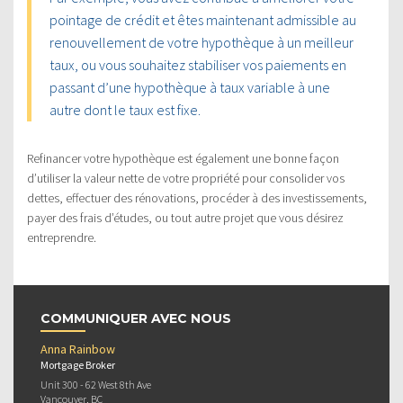
pointage de crédit et êtes maintenant admissible au
renouvellement de votre hypothèque à un meilleur
taux, ou vous souhaitez stabiliser vos paiements en
passant d’une hypothèque à taux variable à une
autre dont le taux est fixe.
Refinancer votre hypothèque est également une bonne façon
d’utiliser la valeur nette de votre propriété pour consolider vos
dettes, effectuer des rénovations, procéder à des investissements,
payer des frais d’études, ou tout autre projet que vous désirez
entreprendre.
COMMUNIQUER AVEC NOUS
Anna Rainbow
Mortgage Broker
Unit 300 - 62 West 8th Ave
Vancouver, BC